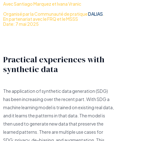
Avec Santiago Marquez et Ivana Vranic
Organisé par la Communauté de pratique
DALIAS
.
En partenariat avec le FRQ et le MSSS
Date: 7 mai 2025
Practical experiences with
synthetic data
The application of synthetic data generation (SDG)
has been increasing over the recent part. With SDG a
machine learning model is trained on existing real data,
and it learns the patterns in that data. The model is
then used to generate new data that preserve the
learned patterns. There are multiple use cases for
SDG: privacy, de-biasing, and augmentation. This