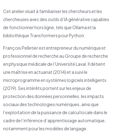
Cet atelier visait à familiariser les chercheurs et les
chercheuses avec des outils d’IA générative capables
de fonctionner hors ligne, tels que Ollama et la
bibliothèque Transformers pour Python.
François Pelletier est entrepreneur du numérique et
professionnel de recherche au Groupe de recherche
en physique médicale de l’Université Laval. Il détient
une maîtrise en actuariat (2014) et a suivi le
microprogramme en systèmes logiciels intelligents
(2019). Ses intérêts portent sur les enjeux de
protection des données personnelles, les impacts
sociaux des technologies numériques, ainsi que
l’exploitation de la puissance de calcul locale dans le
cadre de l’inférence d’apprentissage automatique,
notamment pour les modèles de langage.