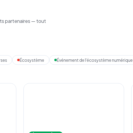
s partenaires — tout
rses
Écosystème
Événement de l'écosystème numérique