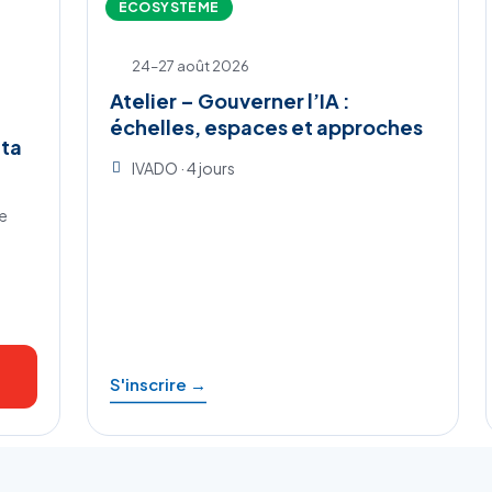
ÉCOSYSTÈME
24–27 août 2026
Atelier – Gouverner l’IA :
échelles, espaces et approches
ata
IVADO · 4 jours
ne
S'inscrire →