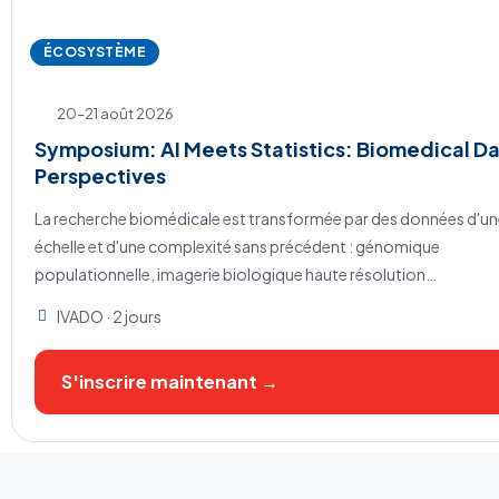
ÉCOSYSTÈME
20–21 août 2026
Symposium: AI Meets Statistics: Biomedical D
Perspectives
La recherche biomédicale est transformée par des données d'u
échelle et d'une complexité sans précédent : génomique
populationnelle, imagerie biologique haute résolution…
IVADO · 2 jours
S'inscrire maintenant →