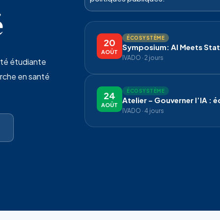
é
ÉCOSYSTÈME
20
Symposium: AI Meets Stati
AOÛT
IVADO · 2 jours
uté étudiante
rche en santé
ÉCOSYSTÈME
24
Atelier – Gouverner l’IA :
AOÛT
IVADO · 4 jours