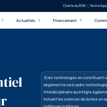
Charte du RSN
Notre équ
Actualités
Financement
Commu
ef
Dernières nouvelles
Commandites et partenariats
Appels
atiques, principes fondateurs et champs d’actions
Notre page Linkedin
Deven
ance
Bottin
tiel
Si les technologies en constituent u
largement le seul cadre technologiqu
interdisciplinaire qui intègre égale
r
incluant les sciences de la mise en œu
politiques publiques.