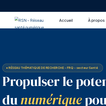
Accueil
À propos
RSN en br
Axes thém
Gouvern
• RÉSEAU THÉMATIQUE DE RECHERCHE - FRQ - secteur Santé
Propulser le poten
du
numérique
pou