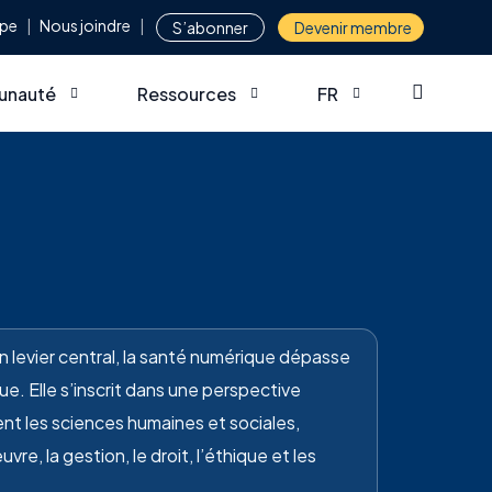
ipe
Nous joindre
S’abonner
Devenir membre
nauté
Ressources
FR
 à collaborations
Sondage – Besoins et portrait de la format
EN
ir membre
Webinaires
 des membres
n levier central, la santé numérique dépasse
e. Elle s’inscrit dans une perspective
ment les sciences humaines et sociales,
vre, la gestion, le droit, l’éthique et les