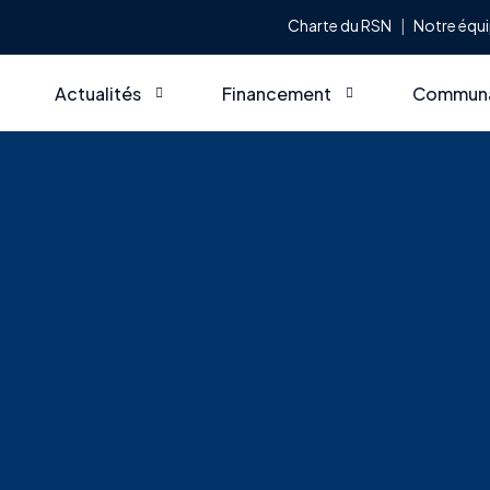
Charte du RSN
Notre équ
Actualités
Financement
Commun
Dernières nouvelles
Commandites et partenariats
Appels à
iques, principes fondateurs et champs d’actions
Notre page Linkedin
Devenir
ce
Bottin d