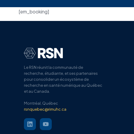
[em_booking]
Le RSN
réunit la communauté de
recherche, étudiante, et ses partenaires
pour
consolider un écosystème de
recherche en santé numérique au Québec
et au Canada.
Montréal, Québec
rsnquebec@rimuhc.ca