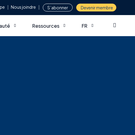
ipe
Nous joindre
S’abonner
Devenir membre
auté
Ressources
FR
 collaborations
Sondage – Besoins et portrait de la formatio
EN
 membre
Webinaires
es membres