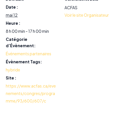
Date :
ACFAS
mai 12
Voir le site Organisateur
Heure :
8 h 00 min - 17 h 00 min
Catégorie
d’Évènement:
Événements partenaires
Évènement Tags:
hybride
Site :
https://www.acfas.ca/eve
nements/congres/progra
mme/93/600/607/c