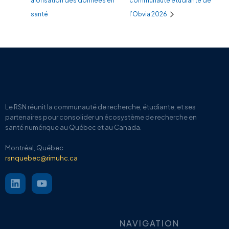
alorisation des données en
communauté étudiante de
santé
l’Obvia 2026
Le RSN
réunit la communauté de recherche, étudiante, et ses
partenaires pour
consolider un écosystème de recherche en
santé numérique au Québec et au Canada.
Montréal, Québec
rsnquebec@rimuhc.ca
NAVIGATION