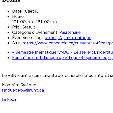
Date :
juillet 16
Heure :
10 h 00 min - 18 h 00 min
Prix :
Gratuit
Catégorie d’Évènement:
Pasrtenaire
Évènement Tags:
atelier
,
IA
,
santé publique
Site :
https://www.concordia.ca/cuevents/offices/p
«
Semestre thématique IVADO – 2e atelier : L’incertitu
Formation en statistique génétique et épidémiologie
Le RSN
réunit la communauté de recherche, étudiante, et s
Montréal, Québec
rsnquebec@rimuhc.ca
Linkedin