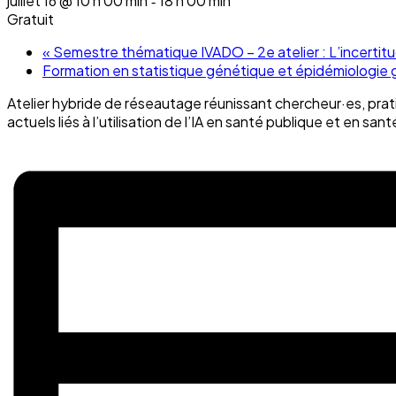
juillet 16 @ 10 h 00 min
18 h 00 min
-
Gratuit
«
Semestre thématique IVADO – 2e atelier : L’incertitu
Formation en statistique génétique et épidémiologie
Atelier hybride de réseautage réunissant chercheur·es, prat
actuels liés à l’utilisation de l’IA en santé publique et en sa