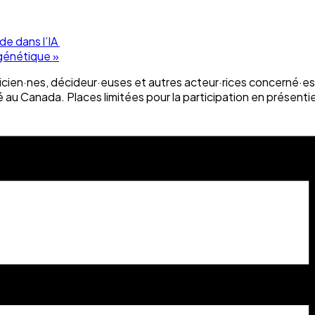
de dans l’IA
 génétique
»
icien·nes, décideur·euses et autres acteur·rices concerné·es 
nté au Canada. Places limitées pour la participation en présentie