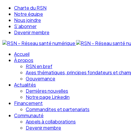
Charte du RSN
Notre équipe
Nous joindre
S’abonner
Devenir membre
Accueil
À propos
RSN en bref
Axes thématiques, principes fondateurs et cham
Gouvernance
Actualités
Dernières nouvelles
Notre page Linkedin
Financement
Commandites et partenariats
Communauté
Appels à collaborations
Devenir membre