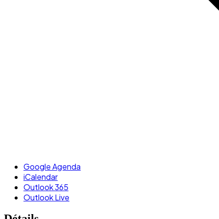
Google Agenda
iCalendar
Outlook 365
Outlook Live
Détails