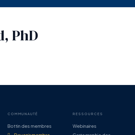
d, PhD
COMMUNAUTÉ
RESSOURCES
Bottin des membres
Webinaires
Devenir membre
Cartographie des