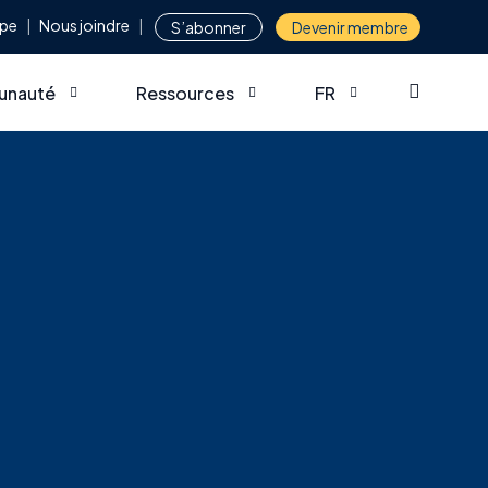
ipe
Nous joindre
S’abonner
Devenir membre
nauté
Ressources
FR
 à collaborations
Sondage – Besoins et portrait de la format
EN
ir membre
Webinaires
 des membres