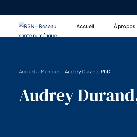
Accueil
À propos
RSN en br
Axes thém
Accueil
Member
Audrey Durand, PhD
Gouvern
Audrey Durand