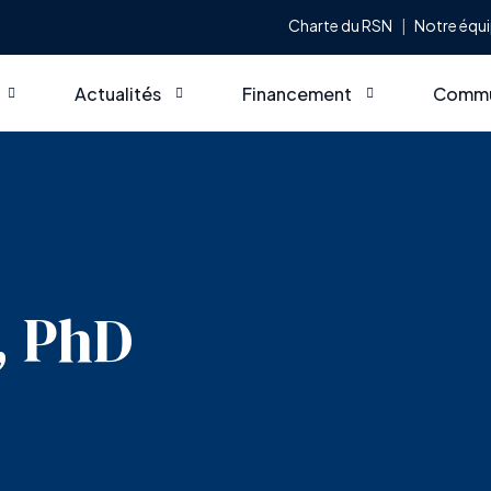
Charte du RSN
Notre équ
Actualités
Financement
Commu
ef
Dernières nouvelles
Commandites et partenariats
Appels
atiques, principes fondateurs et champs d’actions
Notre page Linkedin
Deven
ance
Bottin
, PhD