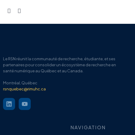
Le RSN
réunit la communauté de recherche, étudiante, et ses
partenaires pour
consolider un écosystème de recherche en
santé numérique au Québec et au Canada.
Montréal, Québec
rsnquebec@rimuhc.ca
NAVIGATION