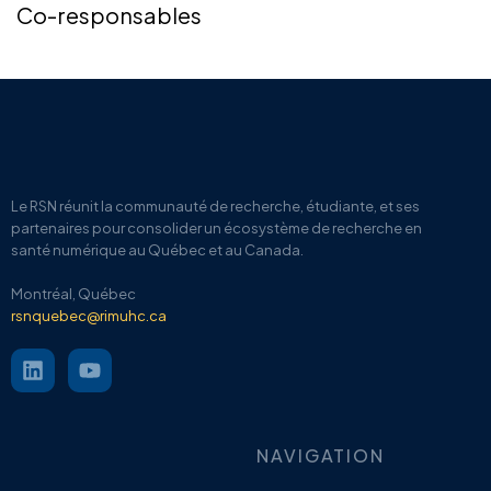
Co-responsables
Le RSN
réunit la communauté de recherche, étudiante, et ses
partenaires pour
consolider un écosystème de recherche en
santé numérique au Québec et au Canada.
Montréal, Québec
rsnquebec@rimuhc.ca
NAVIGATION