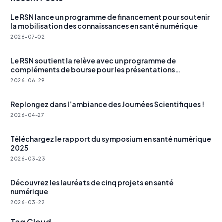
Le RSN lance un programme de financement pour soutenir
la mobilisation des connaissances en santé numérique
2026-07-02
Le RSN soutient la relève avec un programme de
compléments de bourse pour les présentations
étudiantes
2026-06-29
Replongez dans l’ambiance des Journées Scientifiques !
2026-04-27
Téléchargez le rapport du symposium en santé numérique
2025
2026-03-23
Découvrez les lauréats de cinq projets en santé
numérique
2026-03-22
Tag Cloud