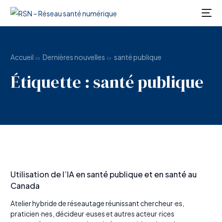
Accueil
Dernières nouvelles
santé publique
Étiquette :
santé publique
Utilisation de l’IA en santé publique et en santé au
Canada
Atelier hybride de réseautage réunissant chercheur·es,
FR
praticien·nes, décideur·euses et autres acteur·rices